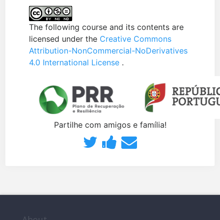
The following course and its contents are
licensed under the
Creative Commons
Attribution-NonCommercial-NoDerivatives
4.0 International License
.
Partilhe com amigos e família!
Partilhe
Publique
Envie
no
uma
um
Twitter
mensagem
email
que
no
a
About