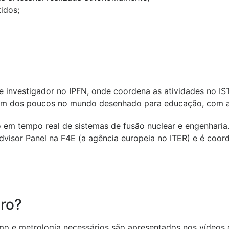
idos;
e investigador no IPFN, onde coordena as atividades no IS
um dos poucos no mundo desenhado para educação, com ace
o em tempo real de sistemas de fusão nuclear e engenharia.
dvisor Panel na F4E (a agência europeia no ITER) e é coor
vro?
 e metrologia necessários são apresentados nos vídeos e 