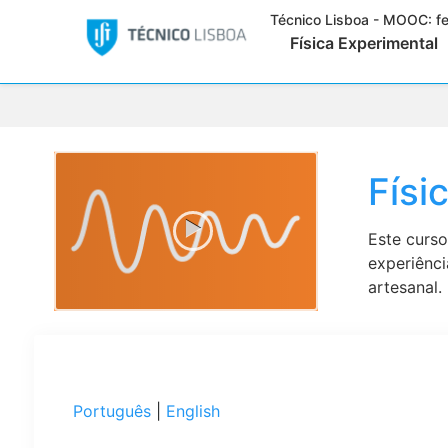
Técnico Lisboa - MOOC:
f
Física Experimental
Físi
Este curs
experiênci
artesanal.
Português
|
English